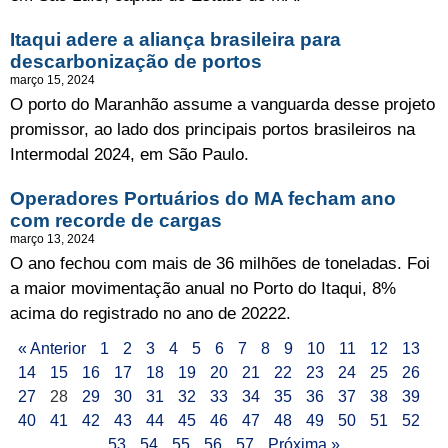
Itaqui adere a aliança brasileira para
descarbonização de portos
março 15, 2024
O porto do Maranhão assume a vanguarda desse projeto
promissor, ao lado dos principais portos brasileiros na
Intermodal 2024, em São Paulo.
Operadores Portuários do MA fecham ano
com recorde de cargas
março 13, 2024
O ano fechou com mais de 36 milhões de toneladas. Foi
a maior movimentação anual no Porto do Itaqui, 8%
acima do registrado no ano de 20222.
« Anterior
1
2
3
4
5
6
7
8
9
10
11
12
13
14
15
16
17
18
19
20
21
22
23
24
25
26
27
28
29
30
31
32
33
34
35
36
37
38
39
40
41
42
43
44
45
46
47
48
49
50
51
52
53
54
55
56
57
Próxima »