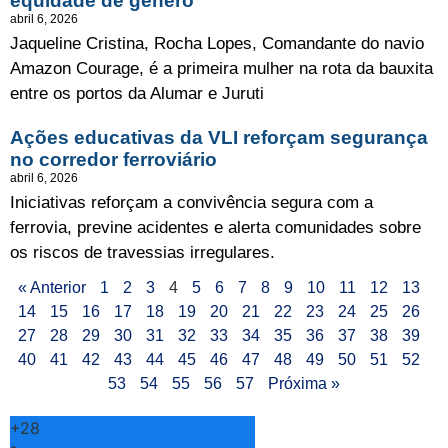
equidade de gênero
abril 6, 2026
Jaqueline Cristina, Rocha Lopes, Comandante do navio
Amazon Courage, é a primeira mulher na rota da bauxita
entre os portos da Alumar e Juruti
Ações educativas da VLI reforçam segurança
no corredor ferroviário
abril 6, 2026
Iniciativas reforçam a convivência segura com a
ferrovia, previne acidentes e alerta comunidades sobre
os riscos de travessias irregulares.
« Anterior
1
2
3
4
5
6
7
8
9
10
11
12
13
14
15
16
17
18
19
20
21
22
23
24
25
26
27
28
29
30
31
32
33
34
35
36
37
38
39
40
41
42
43
44
45
46
47
48
49
50
51
52
53
54
55
56
57
Próxima »
+
28