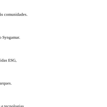
 às comunidades.
do Syngamar.
didas ESG,
arques.
 e tecnologias.