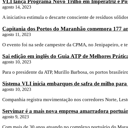
VLI lança Programa Novo Trilho em Imperatriz e P
agosto 14, 2023
A iniciativa estimula o descarte consciente de resíduos sóli
Capitania dos Portos do Maranhão comemora 177 ano
agosto 11, 2023
O evento foi na sede campestre da CPMA, no Jenipapeiro, e te
Sai edição em inglês do Guia ATP de Melhores Prátic
agosto 10, 2023
Para o presidente da ATP, Murillo Barbosa, os portos brasile
Sistema VLI inicia embarques de safra de milho para
agosto 10, 2023
Companhia registra movimentação nos corredores Norte, Leste 
Servimar é a mais nova empresa amarradora portuár
agosto 9, 2023
Com mais de 30 anos atuando no complexo portuário do Maranh