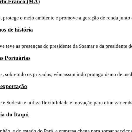
orto Franco (MA)
dos, protege o meio ambiente e promove a geração de renda junto
s de história
ve teve as presenças do presidente da Soamar e da presidente 
as Portuárias
iros, sobretudo os privados, vêm assumindo protagonismo de me
 exportação
e Sudeste e utiliza flexibilidade e inovação para otimizar emb
ia do Itaqui
ão, e do estado do Pará, a empresa chega para somar serviços