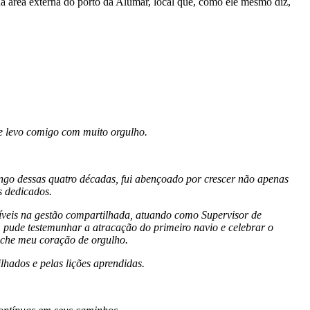
 área externa do porto da Alumar, local que, como ele mesmo diz,
ue levo comigo com muito orgulho.
go dessas quatro décadas, fui abençoado por crescer não apenas
s dedicados.
veis na gestão compartilhada, atuando como Supervisor de
pude testemunhar a atracação do primeiro navio e celebrar o
nche meu coração de orgulho.
hados e pelas lições aprendidas.