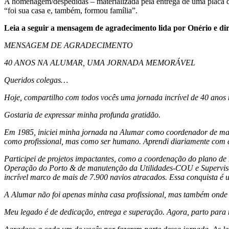
A homenagem/despedidas – materializada pela entrega de uma placa d
“foi sua casa e, também, formou família”.
Leia a seguir a mensagem de agradecimento lida por Onério e dir
MENSAGEM DE AGRADECIMENTO
40 ANOS NA ALUMAR, UMA JORNADA MEMORÁVEL
Queridos colegas…
Hoje, compartilho com todos vocês uma jornada incrível de 40 anos 
Gostaria de expressar minha profunda gratidão.
Em 1985, iniciei minha jornada na Alumar como coordenador de mate
como profissional, mas como ser humano. Aprendi diariamente com c
Participei de projetos impactantes, como a coordenação do plano 
Operação do Porto & de manutenção da Utilidades-COU e Supervisão
incrível marco de mais de 7.900 navios atracados. Essa conquista é
A Alumar não foi apenas minha casa profissional, mas também onde 
Meu legado é de dedicação, entrega e superação. Agora, parto para