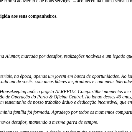
e Honra ao Mérito e de bons serviços” – aconteceu na última semana na
igida aos seus companheiros.
na Alumar, marcada por desafios, realizações notáveis e um legado q
riais, na época, apenas um jovem em busca de oportunidades. Ao lon
ada um de vocês, com meus líderes inspiradores e com meus liderado
de Housekeeping após o projeto ALREFU2. Compartilhei momentos incrí
 de Operação do Porto & Oficina Central. Ao longo desses 40 anos, 
 um testemunho de nosso trabalho árduo e dedicação incansável, que e
minha família foi formada. Agradeço por todos os momentos compartil
 novos desafios, mantendo a mesma garra de sempre.