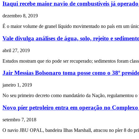
Itaqui recebe maior navio de combustíveis já operado 
dezembro 8, 2019
É o maior volume de granel líquido movimentado no país em um úni
Vale divulga análises de água, solo, rejeito e sedimen
abril 27, 2019
Estudos mostram que rio pode ser recuperado; sedimentos foram class
Jair Messias Bolsonaro toma posse como o 38º preside
janeiro 1, 2019
No seu primeiro decreto como mandatário da Nação, regulamentou o 
Novo píer petroleiro entra em operação no Complexo 
setembro 7, 2018
O navio JBU OPAL, bandeira Ilhas Marshall, atracou no píer 8 do prin