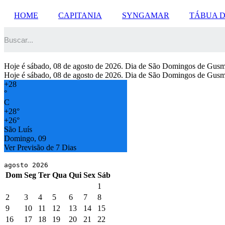
Ir
HOME
CAPITANIA
SYNGAMAR
TÁBUA 
para
o
conteúdo
Hoje é sábado, 08 de agosto de 2026. Dia de São Domingos de Gusm
Hoje é sábado, 08 de agosto de 2026. Dia de São Domingos de Gusm
+
28
°
C
+
28°
+
26°
São Luís
Domingo, 09
Ver Previsão de 7 Dias
agosto 2026
Dom
Seg
Ter
Qua
Qui
Sex
Sáb
1
2
3
4
5
6
7
8
9
10
11
12
13
14
15
16
17
18
19
20
21
22