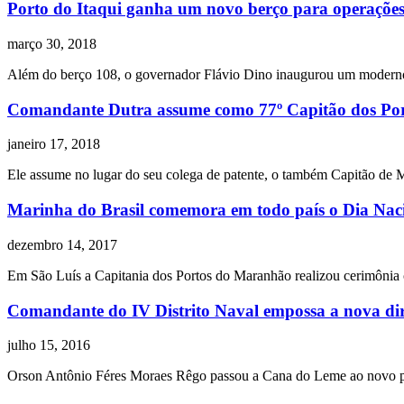
Porto do Itaqui ganha um novo berço para operações 
março 30, 2018
Além do berço 108, o governador Flávio Dino inaugurou um moderno 
Comandante Dutra assume como 77º Capitão dos Po
janeiro 17, 2018
Ele assume no lugar do seu colega de patente, o também Capitão de
Marinha do Brasil comemora em todo país o Dia Nac
dezembro 14, 2017
Em São Luís a Capitania dos Portos do Maranhão realizou cerimônia c
Comandante do IV Distrito Naval empossa a nova d
julho 15, 2016
Orson Antônio Féres Moraes Rêgo passou a Cana do Leme ao novo pre