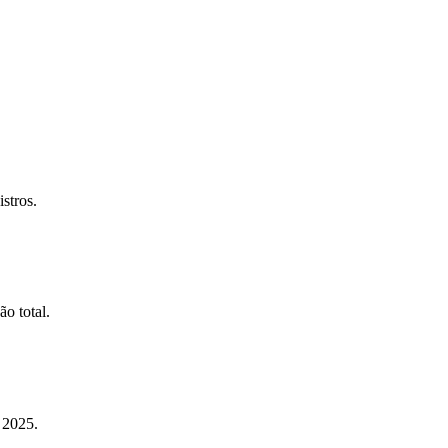
stros.
o total.
 2025.