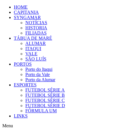
Ir
HOME
para
CAPITANIA
o
SYNGAMAR
conteúdo
NOTÍCIAS
HISTORIA
FILIADAS
TÁBUA DE MARÉ
ALUMAR
ITAQUI
VALE
SÃO LUÍS
PORTOS
Porto do Itaqui
Porto da Vale
Porto da Alumar
ESPORTES
FUTEBOL SÉRIE A
FUTEBOL SÉRIE B
FUTEBOL SÉRIE C
FUTEBOL SÉRIE D
FÓRMULA UM
LINKS
Menu