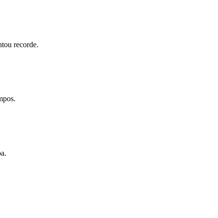
tou recorde.
mpos.
ba.