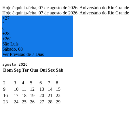
Hoje é quinta-feira, 07 de agosto de 2026. Aniversário do Rio Grand
Hoje é quinta-feira, 07 de agosto de 2026. Aniversário do Rio Grand
+
27
°
C
+
28°
+
26°
São Luís
Sábado, 08
Ver Previsão de 7 Dias
agosto 2026
Dom
Seg
Ter
Qua
Qui
Sex
Sáb
1
2
3
4
5
6
7
8
9
10
11
12
13
14
15
16
17
18
19
20
21
22
23
24
25
26
27
28
29