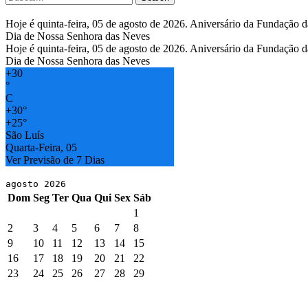
Hoje é quinta-feira, 05 de agosto de 2026. Aniversário da Fundação d
Dia de Nossa Senhora das Neves
Hoje é quinta-feira, 05 de agosto de 2026. Aniversário da Fundação d
Dia de Nossa Senhora das Neves
+
30
°
C
+
30°
+
25°
São Luís
Quarta-Feira, 05
Ver Previsão de 7 Dias
agosto 2026
Dom
Seg
Ter
Qua
Qui
Sex
Sáb
1
2
3
4
5
6
7
8
9
10
11
12
13
14
15
16
17
18
19
20
21
22
23
24
25
26
27
28
29