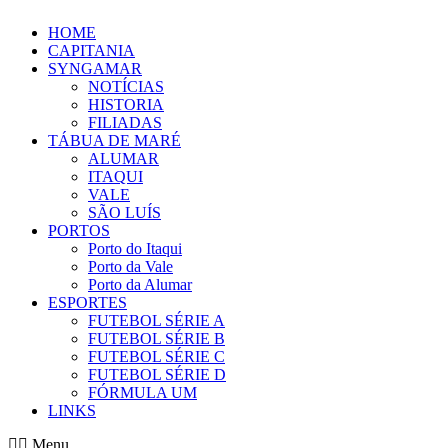
Ir
HOME
para
CAPITANIA
o
SYNGAMAR
conteúdo
NOTÍCIAS
HISTORIA
FILIADAS
TÁBUA DE MARÉ
ALUMAR
ITAQUI
VALE
SÃO LUÍS
PORTOS
Porto do Itaqui
Porto da Vale
Porto da Alumar
ESPORTES
FUTEBOL SÉRIE A
FUTEBOL SÉRIE B
FUTEBOL SÉRIE C
FUTEBOL SÉRIE D
FÓRMULA UM
LINKS
Menu