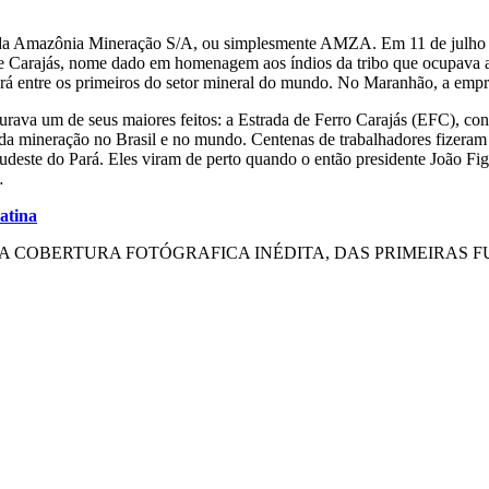
nda Amazônia Mineração S/A, ou simplesmente AMZA. Em 11 de julho 
 de Carajás, nome dado em homenagem aos índios da tribo que ocupava a
rá entre os primeiros do setor mineral do mundo. No Maranhão, a empr
rava um de seus maiores feitos: a Estrada de Ferro Carajás (EFC), conc
da mineração no Brasil e no mundo. Centenas de trabalhadores fizeram
 sudeste do Pará. Eles viram de perto quando o então presidente João 
…
atina
 A COBERTURA FOTÓGRAFICA INÉDITA, DAS PRIMEIRAS 