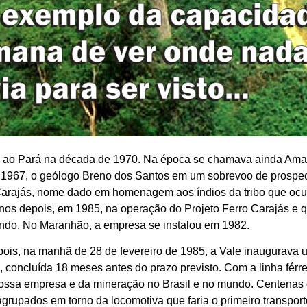
 ao Pará na década de 1970. Na época se chamava ainda Am
e 1967, o geólogo Breno dos Santos em um sobrevoo de prospecç
Carajás, nome dado em homenagem aos índios da tribo que ocu
anos depois, em 1985, na operação do Projeto Ferro Carajás e q
ndo. No Maranhão, a empresa se instalou em 1982.
ois, na manhã de 28 de fevereiro de 1985, a Vale inaugurava u
, concluída 18 meses antes do prazo previsto. Com a linha fér
 nossa empresa e da mineração no Brasil e no mundo. Centenas 
grupados em torno da locomotiva que faria o primeiro transport