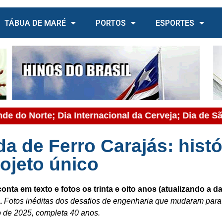
TÁBUA DE MARÉ
PORTOS
ESPORTES
o Norte; Dia Internacional da Cerveja; Dia de São Ca
da de Ferro Carajás: hist
ojeto único
onta em texto e fotos os trinta e oito anos (atualizando a d
s.
Fotos inéditas dos desafios de engenharia que mudaram par
o de 2025, completa 40 anos.