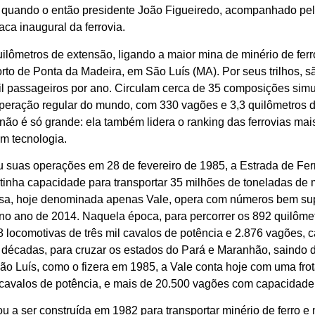
o quando o então presidente João Figueiredo, acompanhado pel
aca inaugural da ferrovia.
ilômetros de extensão, ligando a maior mina de minério de fer
rto de Ponta da Madeira, em São Luís (MA). Por seus trilhos, 
il passageiros por ano. Circulam cerca de 35 composições simu
peração regular do mundo, com 330 vagões e 3,3 quilômetros 
não é só grande: ela também lidera o ranking das ferrovias mai
em tecnologia.
u suas operações em 28 de fevereiro de 1985, a Estrada de Fe
nha capacidade para transportar 35 milhões de toneladas de mi
, hoje denominada apenas Vale, opera com números bem supe
 no ano de 2014. Naquela época, para percorrer os 892 quilôme
8 locomotivas de três mil cavalos de potência e 2.876 vagões,
 décadas, para cruzar os estados do Pará e Maranhão, saindo 
o Luís, como o fizera em 1985, a Vale conta hoje com uma frot
 cavalos de potência, e mais de 20.500 vagões com capacidade
 a ser construída em 1982 para transportar minério de ferro e