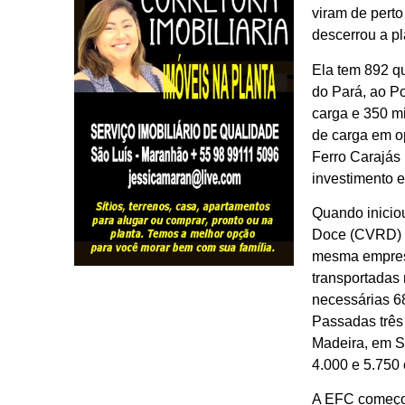
viram de pert
descerrou a pl
Ela tem 892 qu
do Pará, ao Po
carga e 350 m
de carga em o
Ferro Carajás 
investimento 
Quando inicio
Doce (CVRD) ti
mesma empresa
transportadas
necessárias 6
Passadas três
Madeira, em Sã
4.000 e 5.750
A EFC começou