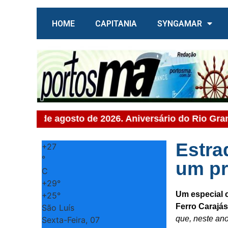
HOME
CAPITANIA
SYNGAMAR
, 07 de agosto de 2026. Aniversário do Rio Grande d
Estra
+
27
°
um pr
C
+
29°
Um especial c
+
25°
Ferro Carajá
São Luís
que, neste an
Sexta-Feira, 07