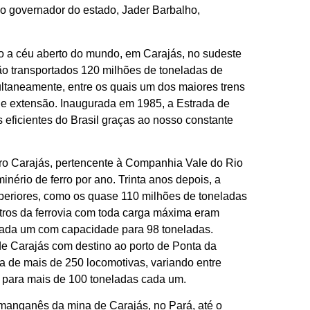
o governador do estado, Jader Barbalho,
ro a céu aberto do mundo, em Carajás, no sudeste
são transportados 120 milhões de toneladas de
ltaneamente, entre os quais um dos maiores trens
de extensão. Inaugurada em 1985, a Estrada de
s eficientes do Brasil graças ao nosso constante
rro Carajás, pertencente à Companhia Vale do Rio
nério de ferro por ano. Trinta anos depois, a
riores, como os quase 110 milhões de toneladas
tros da ferrovia com toda carga máxima eram
 cada um com capacidade para 98 toneladas.
de Carajás com destino ao porto de Ponta da
a de mais de 250 locomotivas, variando entre
 para mais de 100 toneladas cada um.
 manganês da mina de Carajás, no Pará, até o