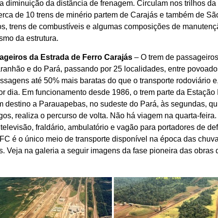
 a diminuição da distância de frenagem. Circulam nos trilhos 
erca de 10 trens de minério partem de Carajás e também de São
ros, trens de combustíveis e algumas composições de manutenç
smo da estrutura.
ageiros da Estrada de Ferro Carajás
– O trem de passageiros
anhão e do Pará, passando por 25 localidades, entre povoados 
ssagens até 50% mais baratas do que o transporte rodoviário e,
or dia. Em funcionamento desde 1986, o trem parte da Estação 
destino a Parauapebas, no sudeste do Pará, às segundas, quint
gos, realiza o percurso de volta. Não há viagem na quarta-feir
televisão, fraldário, ambulatório e vagão para portadores de de
FC é o único meio de transporte disponível na época das chuva
s. Veja na galeria a seguir imagens da fase pioneira das obras