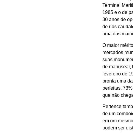
Terminal Marí
1985 e o de p
30 anos de op
de rios caudal
uma das maior
O maior mérito
mercados mund
suas monument
de manusear, 
fevereiro de 1
pronta uma da
perfeitas. 73%
que não chega
Pertence també
de um comboio
em um mesmo t
podem ser dis