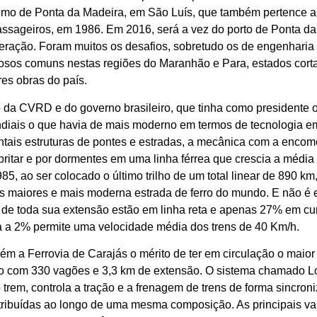
timo de Ponta da Madeira, em São Luís, que também pertence a
assageiros, em 1986. Em 2016, será a vez do porto de Ponta 
eração. Foram muitos os desafios, sobretudo os de engenharia 
osos comuns nestas regiões do Maranhão e Para, estados cortad
es obras do país.
 da CVRD e do governo brasileiro, que tinha como presidente o 
iais o que havia de mais moderno em termos de tecnologia em
ais estruturas de pontes e estradas, a mecânica com a enco
britar e por dormentes em uma linha férrea que crescia a média
985, ao ser colocado o último trilho de um total linear de 890 k
s maiores e mais moderna estrada de ferro do mundo. E não é 
 de toda sua extensão estão em linha reta e apenas 27% em cur
 a 2% permite uma velocidade média dos trens de 40 Km/h.
m a Ferrovia de Carajás o mérito de ter em circulação o maior
 com 330 vagões e 3,3 km de extensão. O sistema chamado Loc
rem, controla a tração e a frenagem de trens de forma sincron
tribuídas ao longo de uma mesma composição. As principais va