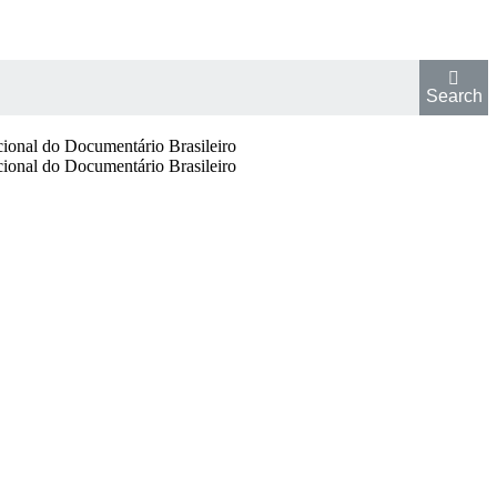
Search
cional do Documentário Brasileiro
cional do Documentário Brasileiro