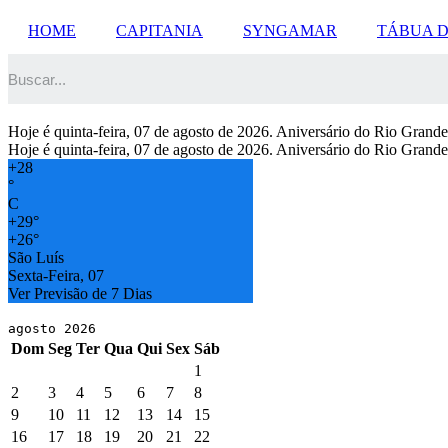
Ir
HOME
CAPITANIA
SYNGAMAR
TÁBUA 
para
o
conteúdo
Hoje é quinta-feira, 07 de agosto de 2026. Aniversário do Rio Grand
Hoje é quinta-feira, 07 de agosto de 2026. Aniversário do Rio Grand
+
28
°
C
+
29°
+
26°
São Luís
Sexta-Feira, 07
Ver Previsão de 7 Dias
agosto 2026
Dom
Seg
Ter
Qua
Qui
Sex
Sáb
1
2
3
4
5
6
7
8
9
10
11
12
13
14
15
16
17
18
19
20
21
22