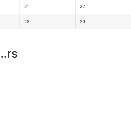
21
22
28
29
…rs