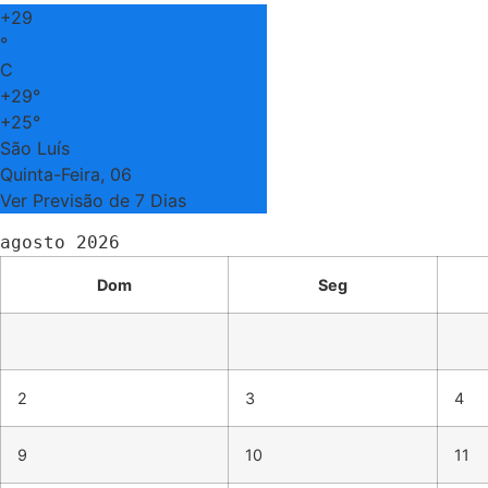
+
29
°
C
+
29°
+
25°
São Luís
Quinta-Feira, 06
Ver Previsão de 7 Dias
agosto 2026
Dom
Seg
2
3
4
9
10
11