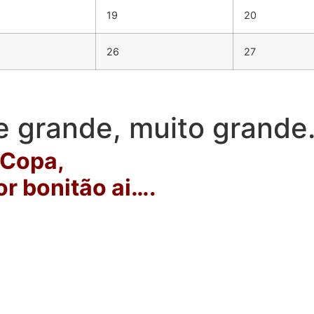
19
20
26
27
e grande, muito grande
 Copa,
r bonitão ai….