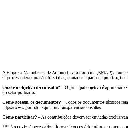
A Empresa Maranhense de Administração Portuária (EMAP) anunciou a 
O processo terá duração de 30 dias, contados a partir da publicaçã
Qual é o objetivo da consulta?
– O principal objetivo é aprimorar as
do setor portuário.
Como acessar os documentos?
– Todos os documentos técnicos relaci
https://www.portodoitaqui.com/transparencia/consultas
Como participar?
– As contribuições devem ser enviadas exclusiva
*** No envio, é necessário informar ´r necessário informar nome c