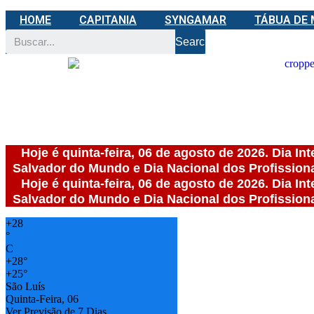
Ir
HOME
CAPITANIA
SYNGAMAR
TÁBUA DE
para
o
Search
conteúdo
Hoje é quinta-feira, 06 de agosto de 2026. Dia In
Salvador do Mundo e Dia Nacional dos Profission
Hoje é quinta-feira, 06 de agosto de 2026. Dia In
Salvador do Mundo e Dia Nacional dos Profission
+
28
°
C
+
28°
+
25°
São Luís
Quinta-Feira, 06
Ver Previsão de 7 Dias