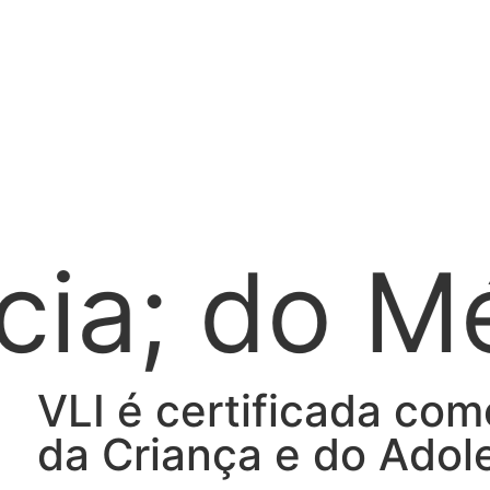
o Médico 
VLI é certificada co
da Criança e do Adol