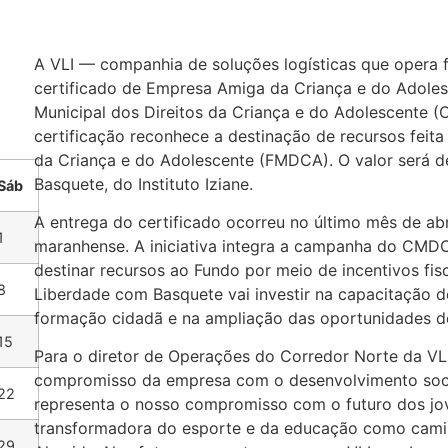
A VLI — companhia de soluções logísticas que opera f
certificado de Empresa Amiga da Criança e do Adoles
Municipal dos Direitos da Criança e do Adolescente (
certificação reconhece a destinação de recursos feit
da Criança e do Adolescente (FMDCA). O valor será d
Basquete, do Instituto Iziane.
Sáb
A entrega do certificado ocorreu no último mês de abril
1
maranhense. A iniciativa integra a campanha do CMDC
destinar recursos ao Fundo por meio de incentivos fis
8
Liberdade com Basquete vai investir na capacitação 
formação cidadã e na ampliação das oportunidades de
15
Para o diretor de Operações do Corredor Norte da VLI
compromisso da empresa com o desenvolvimento socia
22
representa o nosso compromisso com o futuro dos jov
transformadora do esporte e da educação como camin
29