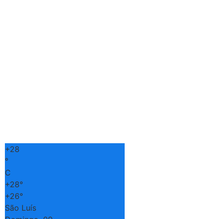
+
28
°
C
+
28°
+
26°
São Luís