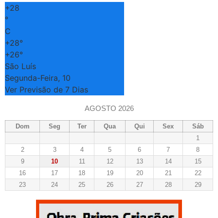
+
28
°
C
+
28°
+
26°
São Luís
Segunda-Feira, 10
Ver Previsão de 7 Dias
AGOSTO 2026
Dom
Seg
Ter
Qua
Qui
Sex
Sáb
1
2
3
4
5
6
7
8
9
10
11
12
13
14
15
16
17
18
19
20
21
22
23
24
25
26
27
28
29