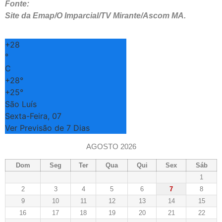
Fonte:
Site da Emap/O Imparcial/TV Mirante/Ascom MA.
+
28
°
C
+
28°
+
25°
São Luís
Sexta-Feira, 07
Ver Previsão de 7 Dias
AGOSTO 2026
Dom
Seg
Ter
Qua
Qui
Sex
Sáb
1
2
3
4
5
6
7
8
9
10
11
12
13
14
15
16
17
18
19
20
21
22