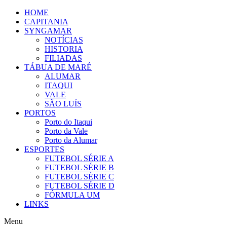
Ir
HOME
para
CAPITANIA
o
SYNGAMAR
conteúdo
NOTÍCIAS
HISTORIA
FILIADAS
TÁBUA DE MARÉ
ALUMAR
ITAQUI
VALE
SÃO LUÍS
PORTOS
Porto do Itaqui
Porto da Vale
Porto da Alumar
ESPORTES
FUTEBOL SÉRIE A
FUTEBOL SÉRIE B
FUTEBOL SÉRIE C
FUTEBOL SÉRIE D
FÓRMULA UM
LINKS
Menu