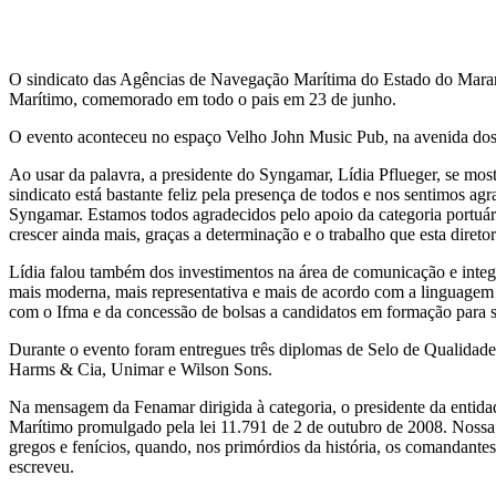
O sindicato das Agências de Navegação Marítima do Estado do Mara
Marítimo, comemorado em todo o pais em 23 de junho.
O evento aconteceu no espaço Velho John Music Pub, na avenida dos H
Ao usar da palavra, a presidente do Syngamar, Lídia Pflueger, se mos
sindicato está bastante feliz pela presença de todos e nos sentimos 
Syngamar. Estamos todos agradecidos pelo apoio da categoria portuár
crescer ainda mais, graças a determinação e o trabalho que esta direto
Lídia falou também dos investimentos na área de comunicação e inte
mais moderna, mais representativa e mais de acordo com a linguagem 
com o Ifma e da concessão de bolsas a candidatos em formação para 
Durante o evento foram entregues três diplomas de Selo de Qualid
Harms & Cia, Unimar e Wilson Sons.
Na mensagem da Fenamar dirigida à categoria, o presidente da entid
Marítimo promulgado pela lei 11.791 de 2 de outubro de 2008. Nossa F
gregos e fenícios, quando, nos primórdios da história, os comandantes
escreveu.