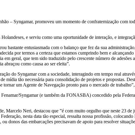
nhão – Syngamar, promoveu um momento de confraternização com todos
olandeses, e serviu como uma oportunidade de interação, e integração,
trou bastante entusiasmada com o balanço que fez da sua administração,
agradecida por termos a certeza que estamos cumprindo bem e alcançando
ia em geral, que tem sido traduzido pelo crescente número de adesões 
ria abraçou como causa ao ser eleita”.
gração do Syngamar com a sociedade, interagindo em tempo real através
de mídia tão necessária para consolidação de projetos e propostas. D
se tornar um Agente de Navegação pronto para o mercado de trabalho”
ade Fenamar/Syngamar (e também da FONASBA) concedido pela Federaçã
ade, Marcelo Neri, destacou que ”é com muito orgulho que neste 23 d
ederação, nesta data tão especial, ressalta nossa profissão, colocando
, ou donos das embarcações precisavam de apoio para resolver situações 