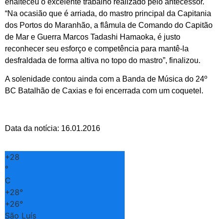
enalteceu o excelente trabalho realizado pelo antecessor.
“Na ocasião que é arriada, do mastro principal da Capitania
dos Portos do Maranhão, a flâmula de Comando do Capitão
de Mar e Guerra Marcos Tadashi Hamaoka, é justo
reconhecer seu esforço e competência para mantê-la
desfraldada de forma altiva no topo do mastro”, finalizou.
A solenidade contou ainda com a Banda de Música do 24º
BC Batalhão de Caxias e foi encerrada com um coquetel.
Data da notícia: 16.01.2016
+
28
°
C
+
28°
+
26°
São Luís